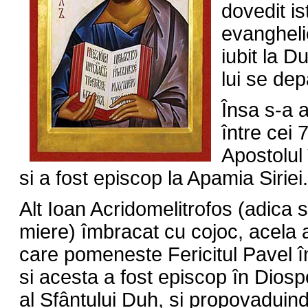
dovedit is
evanghelic
iubit la 
lui se dep
Însa s-a a
între cei 
Apostolul
si a fost episcop la Apamia Siriei.
Alt Ioan Acridomelitrofos (adica
miere) îmbracat cu cojoc, acela a 
care pomeneste Fericitul Pavel î
si acesta a fost episcop în Dios
al Sfântului Duh, si propovaduin