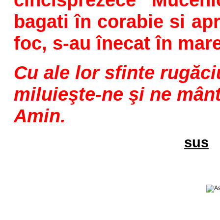
bagati în corabie si ap
foc, s-au înecat în mare
Cu ale lor sfinte rugăc
miluieşte-ne şi ne mânt
Amin.
sus