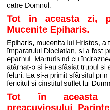
catre Domnul.
Tot în aceasta zi, p
Mucenite Epiharis.
Epiharis, mucenita lui Hristos, a t
împaratului Diocletian, si a fost
eparhul. Marturisind cu îndraznea
atârnat-o si i-au sfâsiat trupul si
feluri. Ea si-a primit sfârsitul pri
fericitul si cinstitul suflet lui Du
Tot în aceasta 
preacuviosului Parinte