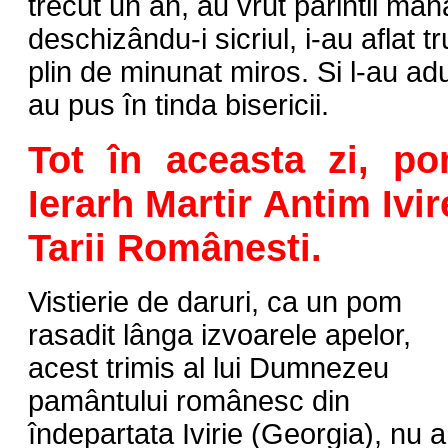
trecut un an, au vrut parintii mâna
deschizându-i sicriul, i-au aflat tr
plin de minunat miros. Si l-au adu
au pus în tinda bisericii.
Tot în aceasta zi, po
Ierarh Martir Antim Ivir
Tarii Românesti.
Vistierie de daruri, ca un pom
rasadit lânga izvoarele apelor,
acest trimis al lui Dumnezeu
pamântului românesc din
îndepartata Ivirie (Georgia), nu a