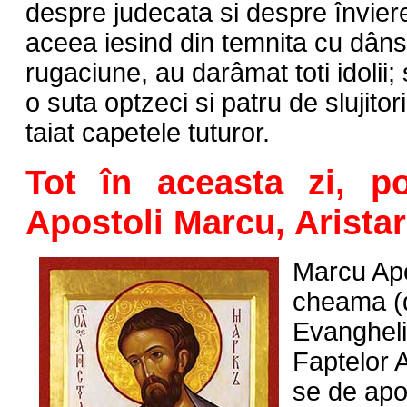
despre judecata si despre învier
aceea iesind din temnita cu dâns
rugaciune, au darâmat toti idolii;
o suta optzeci si patru de slujitori
taiat capetele tuturor.
Tot în aceasta zi, po
Apostoli Marcu, Aristar
Marcu Apo
cheama (
Evangheli
Faptelor A
se de apos