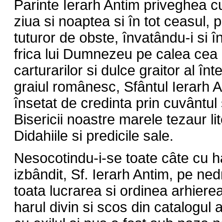
Parinte Ierarh Antim priveghea cu
ziua si noaptea si în tot ceasul, 
tuturor de obste, învatându-i si î
frica lui Dumnezeu pe calea cea
carturarilor si dulce graitor al în
graiul românesc, Sfântul Ierarh 
însetat de credinta prin cuvântul
Bisericii noastre marele tezaur lit
Didahiile si predicile sale.
Nesocotindu-i-se toate câte cu 
izbândit, Sf. Ierarh Antim, pe ned
toata lucrarea si ordinea arhier
harul divin si scos din catalogul 