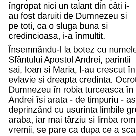
îngropat nici un talant din câti i-
au fost daruiti de Dumnezeu si
pe toti, ca o sluga buna si
credincioasa, i-a înmultit.
Însemnându-l la botez cu numel
Sfântului Apostol Andrei, parintii
sai, Ioan si Maria, l-au crescut în
evlavie si dreapta credinta. Ocrot
Dumnezeu în robia turceasca în c
Andrei îsi arata - de timpuriu - a
deprinzând cu usurinta limbile gr
araba, iar mai târziu si limba ro
vremii, se pare ca dupa ce a sca