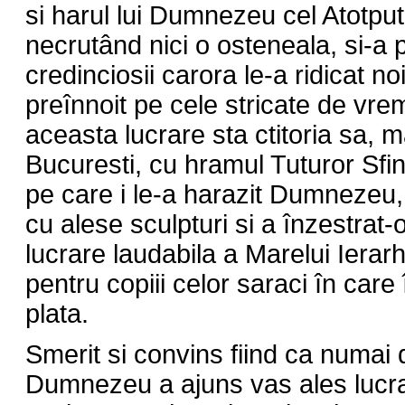
si harul lui Dumnezeu cel Atotput
necrutând nici o osteneala, si-a pa
credinciosii carora le-a ridicat no
preînnoit pe cele stricate de vr
aceasta lucrare sta ctitoria sa, 
Bucuresti, cu hramul Tuturor Sfint
pe care i le-a harazit Dumnezeu,
cu alese sculpturi si a înzestrat-o
lucrare laudabila a Marelui Ierarh 
pentru copiii celor saraci în care
plata.
Smerit si convins fiind ca numai d
Dumnezeu a ajuns vas ales lucrar