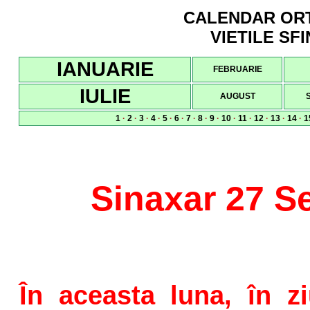
CALENDAR ORTO
VIETILE SFI
IANUARIE
FEBRUARIE
IULIE
AUGUST
1
·
2
·
3
·
4
·
5
·
6
·
7
·
8
·
9
·
10
·
11
·
12
·
13
·
14
·
1
Sinaxar 27 S
În aceasta luna, în z