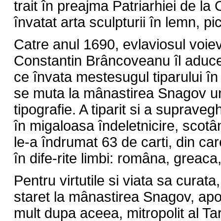
trait în preajma Patriarhiei de l
învatat arta sculpturii în lemn, pi
Catre anul 1690, evlaviosul voiev
Constantin Brâncoveanu îl aduce
ce învata mestesugul tiparului î
se muta la mânastirea Snagov u
tipografie. A tiparit si a suprave
în migaloasa îndeletnicire, scotân
le-a îndrumat 63 de carti, din car
în dife-rite limbi: româna, greac
Pentru virtutile si viata sa curata,
staret la mânastirea Snagov, apo
mult dupa aceea, mitropolit al Ta