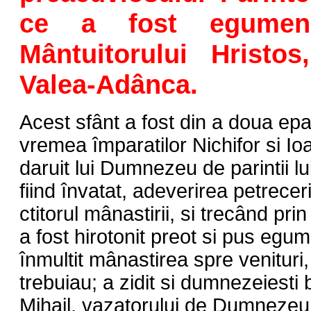
ce a fost egumen
Mântuitorului Hrist
Valea-Adânca.
Acest sfânt a fost din a doua ep
vremea împaratilor Nichifor si Ioa
daruit lui Dumnezeu de parintii lui
fiind învatat, adeverirea petreceri
ctitorul mânastirii, si trecând prin
a fost hirotonit preot si pus egum
înmultit mânastirea spre venituri,
trebuiau; a zidit si dumnezeiesti b
Mihail, vazatorului de Dumnezeu Il