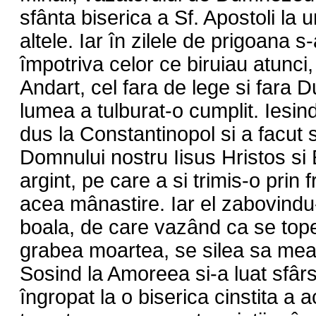
sfânta biserica a Sf. Apostoli la un
altele. Iar în zilele de prigoana s
împotriva celor ce biruiau atunci,
Andart, cel fara de lege si fara
lumea a tulburat-o cumplit. Iesin
dus la Constantinopol si a facut 
Domnului nostru Iisus Hristos si
argint, pe care a si trimis-o prin 
acea mânastire. Iar el zabovindu
boala, de care vazând ca se topea
grabea moartea, se silea sa mea
Sosind la Amoreea si-a luat sfârsitu
îngropat la o biserica cinstita a 