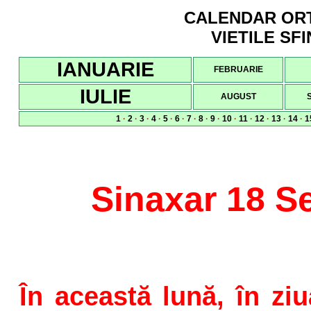
CALENDAR ORTO
VIETILE SFI
IANUARIE
FEBRUARIE
IULIE
AUGUST
1
·
2
·
3
·
4
·
5
·
6
·
7
·
8
·
9
·
10
·
11
·
12
·
13
·
14
·
1
Sinaxar 18 S
În această lună, în zi