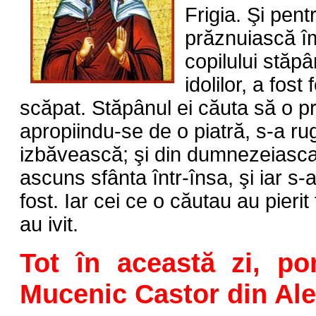
Frigia. Şi pent
prăznuiască î
copilului stăpâ
idolilor, a fost
scăpat. Stăpânul ei căuta să o pr
apropiindu-se de o piatră, s-a r
izbăvească; şi din dumnezeiasca 
ascuns sfânta într-însa, şi iar s
fost. Iar cei ce o căutau au pierit 
au ivit.
Tot în această zi, po
Mucenic Castor din Ale