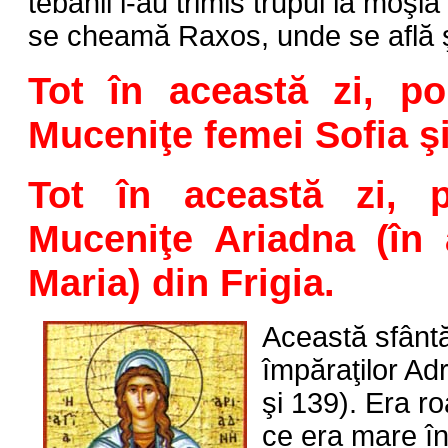
tebanii i-au trimis trupul la moşia
se cheamă Raxos, unde se află şi ci
Tot în această zi, po
Muceniţe femei Sofia şi
Tot în această zi, p
Muceniţe Ariadna (în 
Maria) din Frigia.
Această sfântă
împăraţilor Adr
şi 139). Era r
ce era mare în