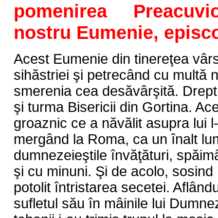
pomenirea Preacuvio
nostru Eumenie, episco
Acest Eumenie din tinereţea vârs
sihăstriei şi petrecând cu multă 
smerenia cea desăvârşită. Drept 
şi turma Bisericii din Gortina. Ac
groaznic ce a năvălit asupra lui l-
mergând la Roma, ca un înalt lum
dumnezeieştile învăţături, spăi
şi cu minuni. Şi de acolo, sosind
potolit întristarea secetei. Aflând
sufletul său în mâinile lui Dumn