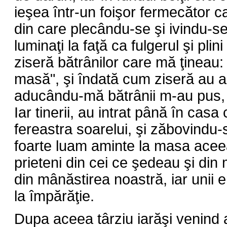
ieşea într-un foişor fermecător 
din care plecându-se şi ivindu-se 
luminaţi la faţă ca fulgerul şi plin
ziseră bătrânilor care mă ţineau:
masă", şi îndată cum ziseră au ară
aducându-mă bătrânii m-au pus, i
Iar tinerii, au intrat până în casa
fereastra soarelui, şi zăbovindu-
foarte luam aminte la masa acee
prieteni din cei ce şedeau şi din 
din mânăstirea noastră, iar unii e
la împărăţie.
Dupa aceea târziu iarăşi venind ac