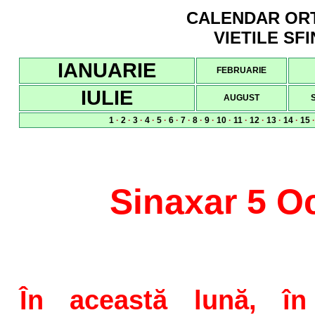
CALENDAR ORTO
VIETILE SFI
IANUARIE
FEBRUARIE
IULIE
AUGUST
1
·
2
·
3
·
4
·
5
·
6
·
7
·
8
·
9
·
10
·
11
·
12
·
13
·
14
·
15
Sinaxar 5 O
În această lună, în