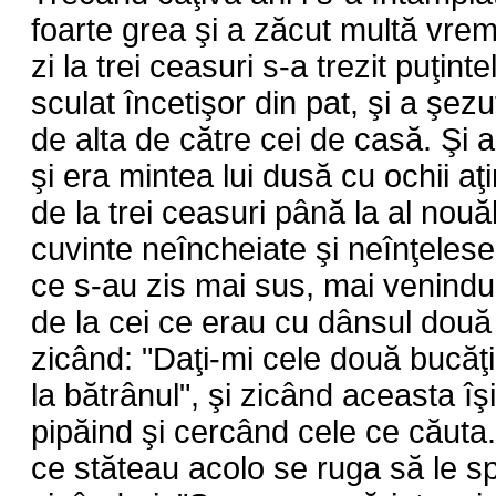
foarte grea şi a zăcut multă vreme
zi la trei ceasuri s-a trezit puţinte
sculat încetişor din pat, şi a şezut
de alta de către cei de casă. Şi a
şi era mintea lui dusă cu ochii aţi
de la trei ceasuri până la al nou
cuvinte neîncheiate şi neînţelese,
ce s-au zis mai sus, mai venindu-
de la cei ce erau cu dânsul două
zicând: "Daţi-mi cele două bucăţ
la bătrânul", şi zicând aceasta îş
pipăind şi cercând cele ce căuta.
ce stăteau acolo se ruga să le s