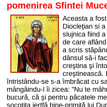
pomenirea Sfintei Muce
Aceasta a fos
Diocleţian si a
slujnica fiind 
de care aflând
a scris stăpânu
dânsul să-i fa
creştina şi înt
creştinească. 
întristându-se s-a îmbrăcat cu sa
mângâindu-l îi zicea: "Nu te mâh
bucură, că şi pentru păcatele mele
socotita jertfă bine-primită lui 