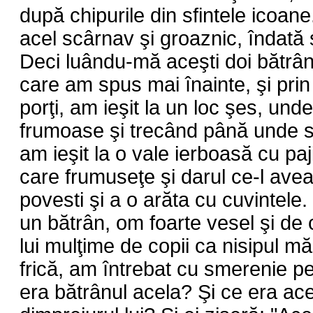
după chipurile din sfintele icoan
acel scârnav şi groaznic, îndată 
Deci luându-mă aceşti doi bătrâni
care am spus mai înainte, şi prin
porţi, am ieşit la un loc şes, und
frumoase şi trecând până unde 
am ieşit la o vale ierboasă cu pa
care frumuseţe şi darul ce-l avea
povesti şi a o arăta cu cuvintele. 
un bătrân, om foarte vesel şi de 
lui mulţime de copii ca nisipul m
frică, am întrebat cu smerenie p
era bătrânul acela? Şi ce era a