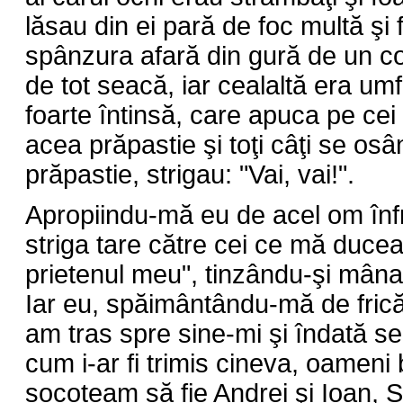
lăsau din ei pară de foc multă şi f
spânzura afară din gură de un co
de tot seacă, iar cealaltă era umfl
foarte întinsă, care apuca pe cei 
acea prăpastie şi toţi câţi se os
prăpastie, strigau: "Vai, vai!".
Apropiindu-mă eu de acel om înfr
striga tare către cei ce mă duce
prietenul meu", tinzându-şi mân
Iar eu, spăimântându-mă de fric
am tras spre sine-mi şi îndată se
cum i-ar fi trimis cineva, oameni 
socoteam să fie Andrei şi Ioan, Sf