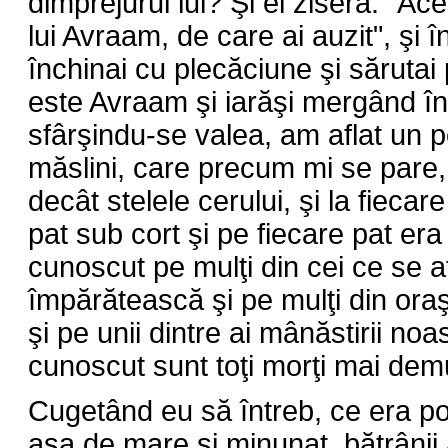
dimprejurul lui? Şi ei ziseră: "A
lui Avraam, de care ai auzit", şi î
închinai cu plecăciune şi sărutai
este Avraam şi iarăşi mergând îna
sfârşindu-se valea, am aflat un 
măslini, care precum mi se pare,
decât stelele cerului, şi la fieca
pat sub cort şi pe fiecare pat er
cunoscut pe mulţi din cei ce se a
împărătească şi pe mulţi din oraş 
şi pe unii dintre ai mânăstirii noa
cunoscut sunt toţi morţi mai demu
Cugetând eu să întreb, ce era po
aşa de mare şi minunat, bătrânii 