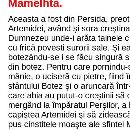
Mamelhta.
Aceasta a fost din Persida, preo
Artemidei, având şi sora creştina 
Dumnezeu unde-i arăta tainele cr
cu frică povesti surorii sale. Şi 
botezându-se i se făcu singură s
din botez. Pentru care pornindu-s
mânie, o uciseră cu pietre, fiind
sfântului Botez şi o aruncară în
care abia au putut-o creştinii să 
mergând la împăratul Perşilor, a 
capiştea Artemidei şi să zidească
pus cinstitele moaşte ale sfinte