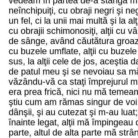
vedeam în partea de-a stânga mu
neînchipuiţi, cu obraji negri şi neg
un fel, ci la unii mai multă şi la al
cu obrajii schimonosiţi, alţii cu vân
de sânge, având căutătura groazn
cu buzele umflate, alţii cu buzele 
sus, la alţii cele de jos, aceştia
de patul meu şi se nevoiau sa mă i
văzându-vă ca staţi împrejurul m
era prea frică, nici nu mă temeam
ştiu cum am rămas singur de voi 
dânşii, şi au cutezat şi m-au luat
înainte legat, alţii mă împingeau 
parte, altul de alta parte mă str