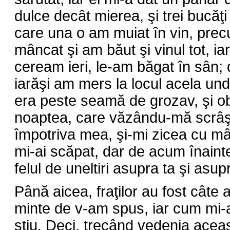
dulce decât mierea, şi trei bucăţ
care una o am muiat în vin, pre
mâncat şi am băut şi vinul tot, ia
ceream ieri, le-am băgat în sân;
iarăşi am mers la locul acela un
era peste seamă de grozav, şi o
noaptea, care văzându-mă scrâşn
împotriva mea, şi-mi zicea cu mâ
mi-ai scăpat, dar de acum înainte
felul de uneltiri asupra ta şi asup
Până aicea, fraţilor au fost câte
minte de v-am spus, iar cum mi-a
ştiu. Deci, trecând vedenia aceas