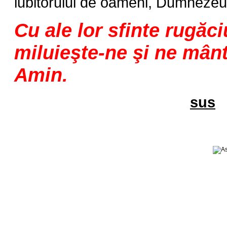
iubitorului de oameni, Dumnezeul
Cu ale lor sfinte rugăc
miluieşte-ne şi ne mânt
Amin.
sus