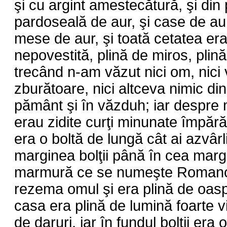
şi cu argint amestecătură, şi din 
pardoseală de aur, şi case de au
mese de aur, şi toată cetatea era
nepovestită, plină de miros, plină
trecând n-am văzut nici om, nici v
zburătoare, nici altceva nimic di
pământ şi în văzduh; iar despre 
erau zidite curţi minunate împărăte
era o boltă de lungă cât ai azvârli
marginea bolţii până în cea marg
marmură ce se numeşte Romanco
rezema omul şi era plină de oasp
casa era plină de lumină foarte v
de daruri, iar în fundul bolţii era