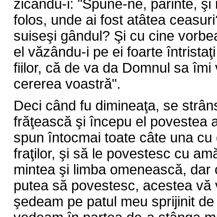
zicându-i: "Spune-ne, părinte, şi 
folos, unde ai fost atâtea ceasuri
suiseşi gândul? Şi cu cine vorbe
el văzându-i pe ei foarte întristaţi
fiilor, că de va da Domnul sa îmi vi
cererea voastră".
Deci când fu dimineaţa, se strân
frăţească şi începu el povestea a
spun întocmai toate câte una cu g
fraţilor, şi să le povestesc cu am
mintea şi limba omenească, dar câ
putea să povestesc, acestea vă 
şedeam pe patul meu sprijinit de 