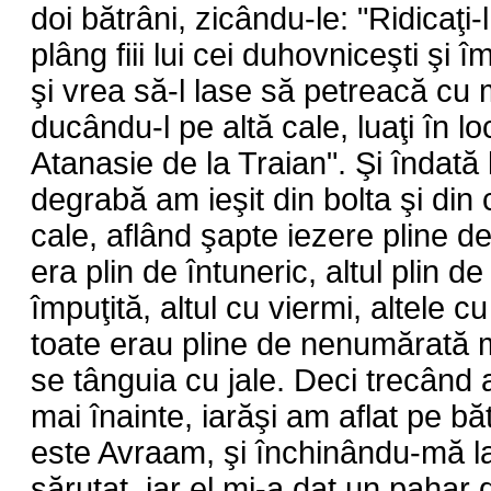
doi bătrâni, zicându-le: "Ridicaţi-
plâng fiii lui cei duhovniceşti şi î
şi vrea să-l lase să petreacă cu m
ducându-l pe altă cale, luaţi în l
Atanasie de la Traian". Şi îndată
degrabă am ieşit din bolta şi din
cale, aflând şapte iezere pline de
era plin de întuneric, altul plin d
împuţită, altul cu viermi, altele cu
toate erau pline de nenumărată m
se tânguia cu jale. Deci trecând a
mai înainte, iarăşi am aflat pe b
este Avraam, şi închinându-mă la
sărutat, iar el mi-a dat un pahar 