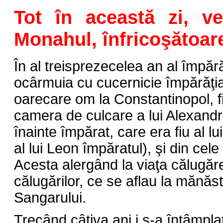
Tot în această zi, v
Monahul, înfricoşătoare
În al treisprezecelea an al împăr
ocârmuia cu cucernicie împărăţia
oarecare om la Constantinopol, fi
camera de culcare a lui Alexandr
înainte împărat, care era fiu al l
al lui Leon împăratul), şi din cel
Acesta alergând la viaţa călugă
călugărilor, ce se aflau la mănăs
Sangarului.
Trecând câţiva ani i s-a întâmpla