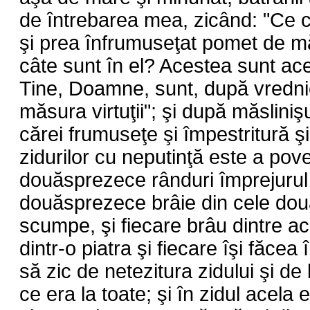
de întrebarea mea, zicând: "Ce 
şi prea înfrumuseţat pomet de mă
câte sunt în el? Acestea sunt ace
Tine, Doamne, sunt, după vrednic
măsura virtuţii"; şi după măsliniş
cărei frumuseţe şi împestritură ş
zidurilor cu neputinţă este a pov
douăsprezece rânduri împrejurul a
douăsprezece brâie din cele dou
scumpe, şi fiecare brâu dintre ac
dintr-o piatra şi fiecare îşi făcea 
să zic de netezitura zidului şi de
ce era la toate; şi în zidul acela 