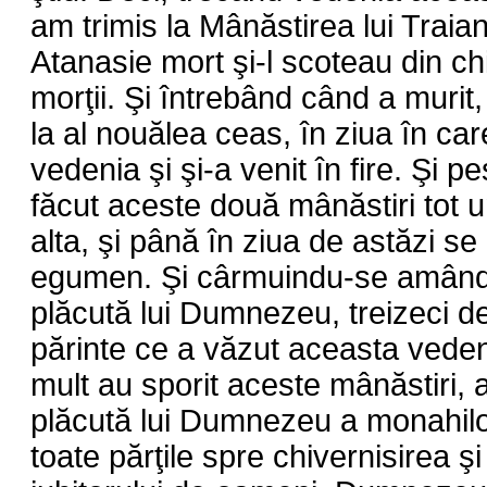
am trimis la Mânăstirea lui Traia
Atanasie mort şi-l scoteau din chi
morţii. Şi întrebând când a murit, 
la al nouălea ceas, în ziua în ca
vedenia şi şi-a venit în fire. Şi 
făcut aceste două mânăstiri tot 
alta, şi până în ziua de astăzi s
egumen. Şi cârmuindu-se amândo
plăcută lui Dumnezeu, treizeci de
părinte ce a văzut aceasta vedeni
mult au sporit aceste mânăstiri, 
plăcută lui Dumnezeu a monahilor 
toate părţile spre chivernisirea şi