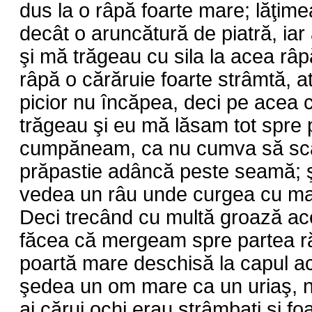
dus la o râpă foarte mare; lăţime
decât o aruncătură de piatră, iar
şi mă trăgeau cu sila la acea râp
râpă o cărăruie foarte strâmtă, a
picior nu încăpea, deci pe acea 
trăgeau şi eu mă lăsam tot spre
cumpăneam, ca nu cumva să sca
prăpastie adâncă peste seamă; ş
vedea un râu unde curgea cu mar
Deci trecând cu multă groază ac
făcea că mergeam spre partea răs
poartă mare deschisă la capul ace
şedea un om mare ca un uriaş, ne
ai cărui ochi erau strâmbaţi şi foa