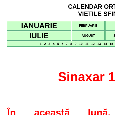
CALENDAR ORTO
VIETILE SFI
IANUARIE
FEBRUARIE
IULIE
AUGUST
1
·
2
·
3
·
4
·
5
·
6
·
7
·
8
·
9
·
10
·
11
·
12
·
13
·
14
·
15
Sinaxar 
În această lun