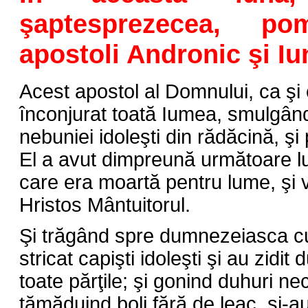
şaptesprezecea, pom
apostoli Andronic şi Iu
Acest apostol al Domnului, ca şi c
înconjurat toată Iumea, smulgân
nebuniei idoleşti din rădăcină, ş
El a avut dimpreună următoare lu
care era moartă pentru lume, şi 
Hristos Mântuitorul.
Şi trăgând spre dumnezeiasca cu
stricat capişti idoleşti şi au zidit
toate părţile; şi gonind duhuri ne
tămăduind boli fără de leac, şi-au 