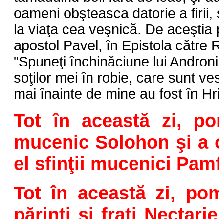
oameni obşteasca datorie a firii,
la viaţa cea veşnică. De aceştia
apostol Pavel, în Epistola către 
"Spuneţi închinăciune lui Andronic
soţilor mei în robie, care sunt vest
mai înainte de mine au fost în Hri
Tot în această zi, po
mucenic Solohon şi a 
el sfinţii mucenici Pam
Tot în această zi, pom
părinţi şi fraţi Nectarie