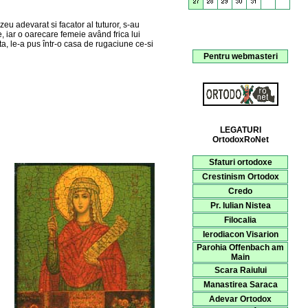
u adevarat si facator al tuturor, s-au
, iar o oarecare femeie având frica lui
, le-a pus într-o casa de rugaciune ce-si
Pentru webmasteri
LEGATURI
OrtodoxRoNet
Sfaturi ortodoxe
Crestinism Ortodox
Credo
Pr. Iulian Nistea
Filocalia
Ierodiacon Visarion
Parohia Offenbach am
Main
Scara Raiului
Manastirea Saraca
Adevar Ortodox