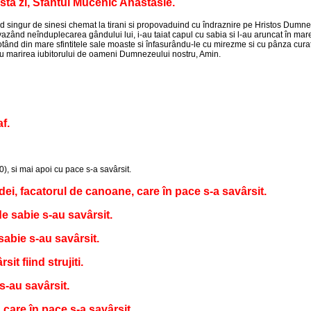
sta zi, Sfântul Mucenic Anastasie.
singur de sinesi chemat la tirani si propovaduind cu îndraznire pe Hristos Dumneze
 vazând neînduplecarea gândului lui, i-au taiat capul cu sabia si l-au aruncat în mare
nd din mare sfintitele sale moaste si înfasurându-le cu mirezme si cu pânza curata
ntru marirea iubitorului de oameni Dumnezeului nostru, Amin.
af.
0), si mai apoi cu pace s-a savârsit.
ei, facatorul de canoane, care în pace s-a savârsit.
de sabie s-au savârsit.
 sabie s-au savârsit.
it fiind strujiti.
 s-au savârsit.
 care în pace s-a savârsit.