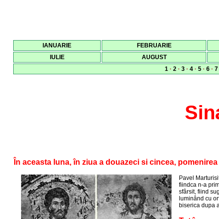
IANUARIE
FEBRUARIE
IULIE
AUGUST
1
·
2
·
3
·
4
·
5
·
6
·
7
Sin
În aceasta luna, în ziua a douazeci si cincea, pomenirea S
Pavel Marturisi
fiindca n-a prim
sfârsit, fiind su
luminând cu ort
biserica dupa a