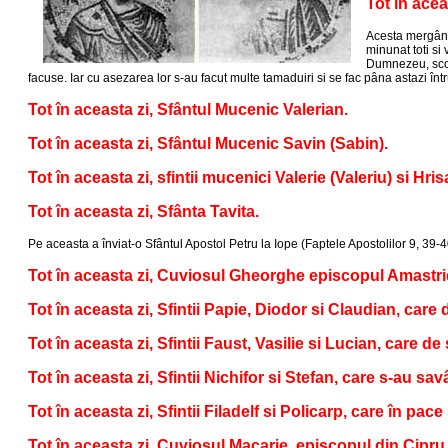
Tot în acea
Acesta mergând 
minunat toti si
Dumnezeu, scotâ
facuse. Iar cu asezarea lor s-au facut multe tamaduiri si se fac pâna astazi î
Tot în aceasta zi, Sfântul Mucenic Valerian.
Tot în aceasta zi, Sfântul Mucenic Savin (Sabin).
Tot în aceasta zi, sfintii mucenici Valerie (Valeriu) si Hris
Tot în aceasta zi, Sfânta Tavita.
Pe aceasta a înviat-o Sfântul Apostol Petru la Iope (Faptele Apostolilor 9, 39-4
Tot în aceasta zi, Cuviosul Gheorghe episcopul Amastrid
Tot în aceasta zi, Sfintii Papie, Diodor si Claudian, care 
Tot în aceasta zi, Sfintii Faust, Vasilie si Lucian, care de
Tot în aceasta zi, Sfintii Nichifor si Stefan, care s-au savârs
Tot în aceasta zi, Sfintii Filadelf si Policarp, care în pace
Tot în aceasta zi, Cuviosul Macarie, episcopul din Cipru,