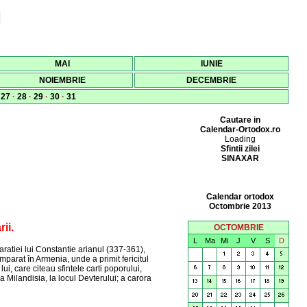
I
MAI
IUNIE
NOIEMBRIE
DECEMBRIE
·
27
·
28
·
29
·
30
·
31
Cautare in
Calendar-Ortodox.ro
Loading
Sfintii zilei
SINAXAR
Calendar ortodox
Octombrie 2013
ii.
OCTOMBRIE
L
Ma
Mi
J
V
S
D
ratiei lui Constantie arianul (337-361),
împarat în Armenia, unde a primit fericitul
 lui, care citeau sfintele carti poporului,
a Milandisia, la locul Devterului; a carora