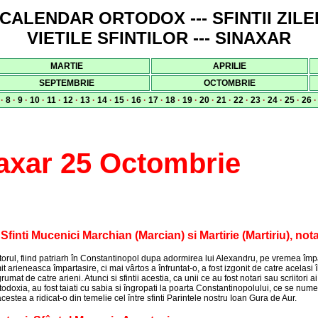
CALENDAR ORTODOX --- SFINTII ZILE
VIETILE SFINTILOR --- SINAXAR
MARTIE
APRILIE
SEPTEMBRIE
OCTOMBRIE
·
8
·
9
·
10
·
11
·
12
·
13
·
14
·
15
·
16
·
17
·
18
·
19
·
20
·
21
·
22
·
23
·
24
·
25
·
26
axar 25 Octombrie
finti Mucenici Marchian (Marcian) si Martirie (Martiriu), notar
torul, fiind patriarh în Constantinopol dupa adormirea lui Alexandru, pe vremea împa
it arieneasca împartasire, ci mai vârtos a înfruntat-o, a fost izgonit de catre acelasi 
grumat de catre arieni. Atunci si sfintii acestia, ca unii ce au fost notari sau scriitori ai
odoxia, au fost taiati cu sabia si îngropati la poarta Constantinopolului, ce se nume
cestea a ridicat-o din temelie cel între sfinti Parintele nostru Ioan Gura de Aur.